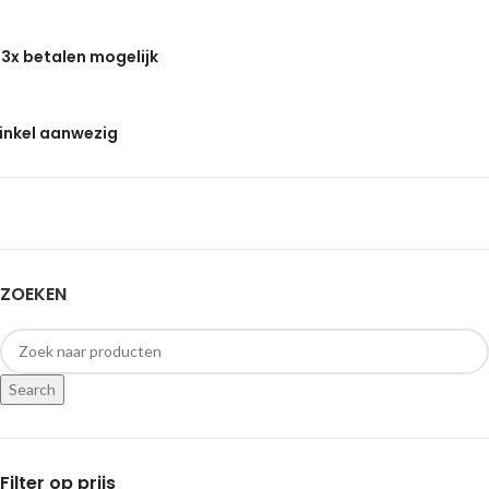
 3x betalen mogelijk
inkel aanwezig
ZOEKEN
Search
Filter op prijs