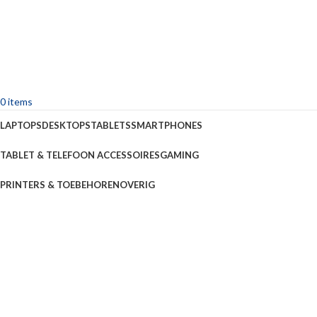
0
items
LAPTOPS
DESKTOPS
TABLETS
SMARTPHONES
TABLET & TELEFOON ACCESSOIRES
GAMING
PRINTERS & TOEBEHOREN
OVERIG