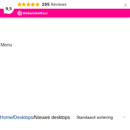
×
295
Reviews
Skip to navigation
9,5
Skip to main content
Menu
Nieuwe desktops
Categorieën
Home
Desktops
Nieuwe desktops