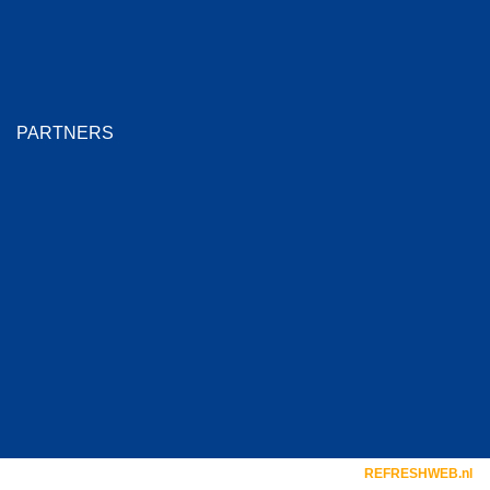
PARTNERS
COPYRIGHT FSTCOMPUTERS.nl
WEBDESIGN DOOR
REFRESHWEB.nl