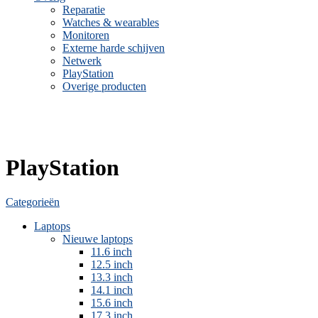
Reparatie
Watches & wearables
Monitoren
Externe harde schijven
Netwerk
PlayStation
Overige producten
PlayStation
Categorieën
Laptops
Nieuwe laptops
11.6 inch
12.5 inch
13.3 inch
14.1 inch
15.6 inch
17.3 inch