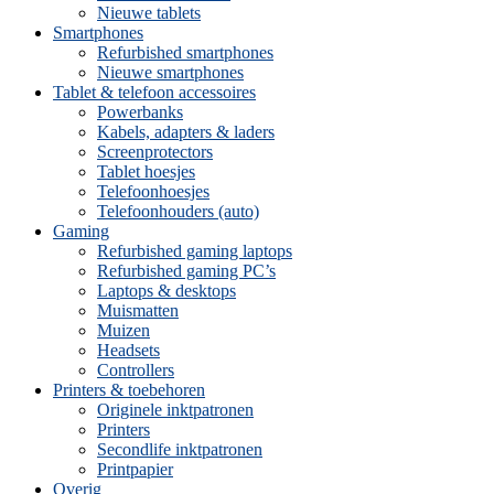
Nieuwe tablets
Smartphones
Refurbished smartphones
Nieuwe smartphones
Tablet & telefoon accessoires
Powerbanks
Kabels, adapters & laders
Screenprotectors
Tablet hoesjes
Telefoonhoesjes
Telefoonhouders (auto)
Gaming
Refurbished gaming laptops
Refurbished gaming PC’s
Laptops & desktops
Muismatten
Muizen
Headsets
Controllers
Printers & toebehoren
Originele inktpatronen
Printers
Secondlife inktpatronen
Printpapier
Overig