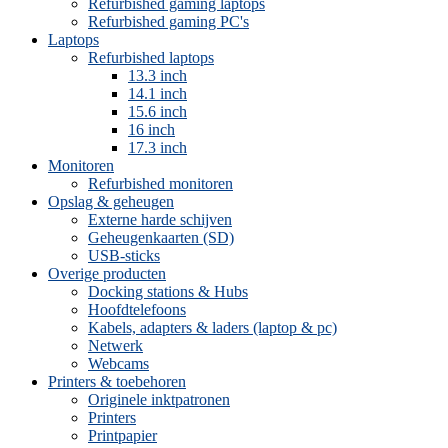
Refurbished gaming laptops
Refurbished gaming PC's
Laptops
Refurbished laptops
13.3 inch
14.1 inch
15.6 inch
16 inch
17.3 inch
Monitoren
Refurbished monitoren
Opslag & geheugen
Externe harde schijven
Geheugenkaarten (SD)
USB-sticks
Overige producten
Docking stations & Hubs
Hoofdtelefoons
Kabels, adapters & laders (laptop & pc)
Netwerk
Webcams
Printers & toebehoren
Originele inktpatronen
Printers
Printpapier