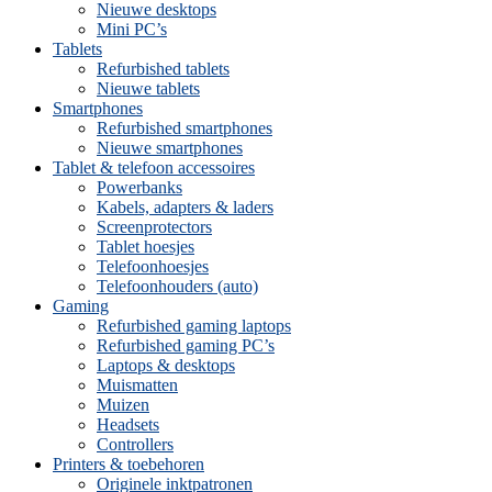
Nieuwe desktops
Mini PC’s
Tablets
Refurbished tablets
Nieuwe tablets
Smartphones
Refurbished smartphones
Nieuwe smartphones
Tablet & telefoon accessoires
Powerbanks
Kabels, adapters & laders
Screenprotectors
Tablet hoesjes
Telefoonhoesjes
Telefoonhouders (auto)
Gaming
Refurbished gaming laptops
Refurbished gaming PC’s
Laptops & desktops
Muismatten
Muizen
Headsets
Controllers
Printers & toebehoren
Originele inktpatronen