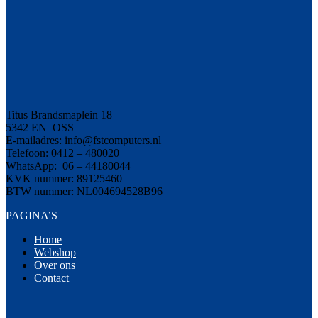
Titus Brandsmaplein 18
5342 EN OSS
E-mailadres: info@fstcomputers.nl
Telefoon: 0412 – 480020
WhatsApp: 06 – 44180044
KVK nummer: 89125460
BTW nummer: NL004694528B96
PAGINA’S
Home
Webshop
Over ons
Contact