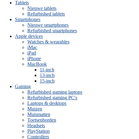
Tablets
Nieuwe tablets
Refurbished tablets
Smartphones
Nieuwe smartphones
Refurbished smartphones
Apple devices
Watches & wearables
iMac
iPad
iPhone
MacBook
11-inch
13-inch
15-inch
Gaming
Refurbished gaming laptops
Refurbished gaming PC's
Laptops & desktops
Muizen
Muismatten
Toetsenborden
Headsets
PlayStation
Controllers