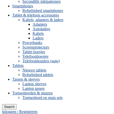
Secondlife inktpatronen
Smartphones
Refurbished smartphones
Tablet & telefoon accessoires
Kabels, adapters & laders
Adapters
Autoladers
Kabels
Laders
Powerbanks
Screenprotectors
Tablet hoesjes
Telefoonhoesjes
Telefoonhouders (auto)
Tablets
Nieuwe tablets
Refurbished tablets
Tassen & sleeves
Laptop sleeves
Laptop tassen
Toetsenborden & muizen
Toetsenbord en muis sets
Search
Inloggen | Registreren