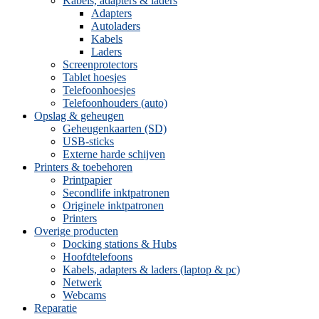
Kabels, adapters & laders
Adapters
Autoladers
Kabels
Laders
Screenprotectors
Tablet hoesjes
Telefoonhoesjes
Telefoonhouders (auto)
Opslag & geheugen
Geheugenkaarten (SD)
USB-sticks
Externe harde schijven
Printers & toebehoren
Printpapier
Secondlife inktpatronen
Originele inktpatronen
Printers
Overige producten
Docking stations & Hubs
Hoofdtelefoons
Kabels, adapters & laders (laptop & pc)
Netwerk
Webcams
Reparatie