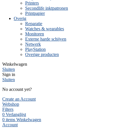
Printers
Secondlife inktpatronen
Printpapier
Overig
Reparatie
Watches & wearables
Monitoren
Externe harde schijven
Netwerk
PlayStation
Overige producten
Winkelwagen
Sluiten
Sign in
Sluiten
No account yet?
Create an Account
Webshop
Filters
0
Verlanglijst
0
items
Winkelwagen
Account