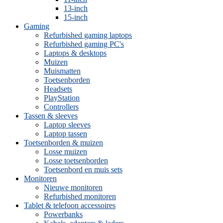
13-inch
15-inch
Gaming
Refurbished gaming laptops
Refurbished gaming PC's
Laptops & desktops
Muizen
Muismatten
Toetsenborden
Headsets
PlayStation
Controllers
Tassen & sleeves
Laptop sleeves
Laptop tassen
Toetsenborden & muizen
Losse muizen
Losse toetsenborden
Toetsenbord en muis sets
Monitoren
Nieuwe monitoren
Refurbished monitoren
Tablet & telefoon accessoires
Powerbanks