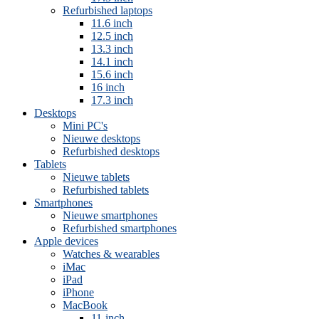
Refurbished laptops
11.6 inch
12.5 inch
13.3 inch
14.1 inch
15.6 inch
16 inch
17.3 inch
Desktops
Mini PC's
Nieuwe desktops
Refurbished desktops
Tablets
Nieuwe tablets
Refurbished tablets
Smartphones
Nieuwe smartphones
Refurbished smartphones
Apple devices
Watches & wearables
iMac
iPad
iPhone
MacBook
11-inch