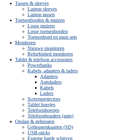
Tassen & sleeves
Laptop sleeves
Laptop tassen
Toetsenborden & muizen
Losse muizen
Losse toetsenborden
Toetsenbord en muis sets
Monitoren
Nieuwe monitoren
Refurbished monitoren
Tablet & telefoon accessoires
Powerbanks
Kabels, adapters & laders
Adapters
Autoladers
Kabels
Laders
Screenprotectors
Tablet hoesjes
Telefoonhoesjes
Telefoonhouders (auto)
Opslag & geheugen
Geheugenkaarten (SD)
USB-sticks
Externe harde schijven