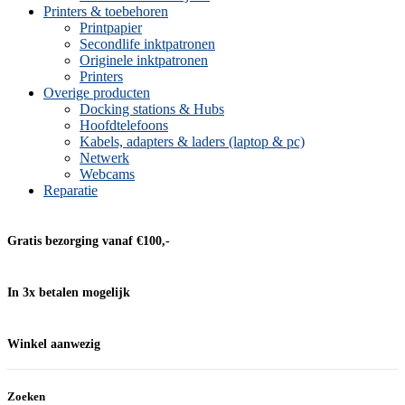
Printers & toebehoren
Printpapier
Secondlife inktpatronen
Originele inktpatronen
Printers
Overige producten
Docking stations & Hubs
Hoofdtelefoons
Kabels, adapters & laders (laptop & pc)
Netwerk
Webcams
Reparatie
Gratis bezorging vanaf €100,-
In 3x betalen mogelijk
Winkel aanwezig
Zoeken