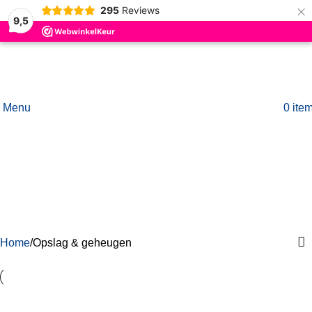
×
295
Reviews
Skip to navigation
9,5
Skip to main content
Menu
0
ite
Opslag & geheugen
Categorieën
Home
Opslag & geheugen