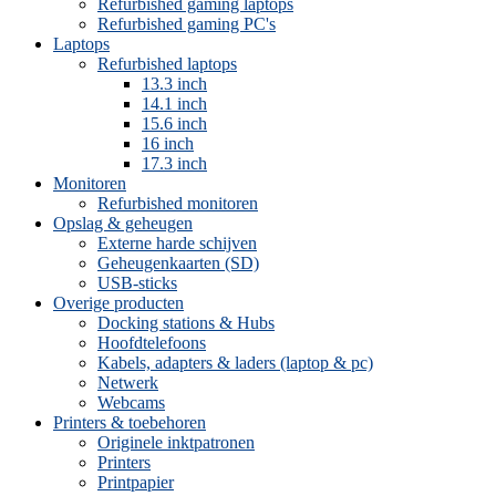
Refurbished gaming laptops
Refurbished gaming PC's
Laptops
Refurbished laptops
13.3 inch
14.1 inch
15.6 inch
16 inch
17.3 inch
Monitoren
Refurbished monitoren
Opslag & geheugen
Externe harde schijven
Geheugenkaarten (SD)
USB-sticks
Overige producten
Docking stations & Hubs
Hoofdtelefoons
Kabels, adapters & laders (laptop & pc)
Netwerk
Webcams
Printers & toebehoren
Originele inktpatronen
Printers
Printpapier