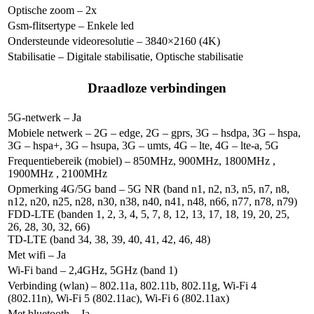
Optische zoom – 2x
Gsm-flitsertype – Enkele led
Ondersteunde videoresolutie – 3840×2160 (4K)
Stabilisatie – Digitale stabilisatie, Optische stabilisatie
Draadloze verbindingen
5G-netwerk –
Ja
Mobiele netwerk – 2G – edge, 2G – gprs, 3G – hsdpa, 3G – hspa,
3G – hspa+, 3G – hsupa, 3G – umts, 4G – lte, 4G – lte-a, 5G
Frequentiebereik (mobiel) – 850MHz, 900MHz, 1800MHz ,
1900MHz , 2100MHz
Opmerking 4G/5G band – 5G NR (band n1, n2, n3, n5, n7, n8,
n12, n20, n25, n28, n30, n38, n40, n41, n48, n66, n77, n78, n79)
FDD‑LTE (banden 1, 2, 3, 4, 5, 7, 8, 12, 13, 17, 18, 19, 20, 25,
26, 28, 30, 32, 66)
TD‑LTE (band 34, 38, 39, 40, 41, 42, 46, 48)
Met wifi –
Ja
Wi-Fi band – 2,4GHz, 5GHz (band 1)
Verbinding (wlan) – 802.11a, 802.11b, 802.11g, Wi-Fi 4
(802.11n), Wi-Fi 5 (802.11ac), Wi-Fi 6 (802.11ax)
Met bluetooth –
Ja