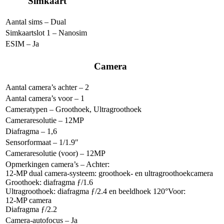
Simkaart
Aantal sims – Dual
Simkaartslot 1 – Nanosim
ESIM –
Ja
Camera
Aantal camera’s achter – 2
Aantal camera’s voor – 1
Cameratypen – Groothoek, Ultragroothoek
Cameraresolutie – 12MP
Diafragma – 1,6
Sensorformaat – 1/1.9″
Cameraresolutie (voor) – 12MP
Opmerkingen camera’s – Achter:
12-MP dual camera-systeem: groot­hoek- en ultra­groothoek­camera
Groothoek: diafragma ƒ/1.6
Ultragroothoek: diafragma ƒ/2.4 en beeldhoek 120°Voor:
12‑MP camera
Diafragma ƒ/2.2
Camera-autofocus –
Ja