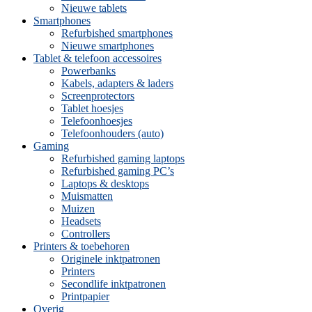
Nieuwe tablets
Smartphones
Refurbished smartphones
Nieuwe smartphones
Tablet & telefoon accessoires
Powerbanks
Kabels, adapters & laders
Screenprotectors
Tablet hoesjes
Telefoonhoesjes
Telefoonhouders (auto)
Gaming
Refurbished gaming laptops
Refurbished gaming PC’s
Laptops & desktops
Muismatten
Muizen
Headsets
Controllers
Printers & toebehoren
Originele inktpatronen
Printers
Secondlife inktpatronen
Printpapier
Overig