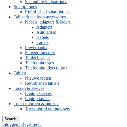
Secondlife inktpatronen
Smartphones
Refurbished smartphones
Tablet & telefoon accessoires
Kabels, adapters & laders
Adapters
Autoladers
Kabels
Laders
Powerbanks
Screenprotectors
Tablet hoesjes
Telefoonhoesjes
Telefoonhouders (auto)
Tablets
Nieuwe tablets
Refurbished tablets
Tassen & sleeves
Laptop sleeves
Laptop tassen
Toetsenborden & muizen
Toetsenbord en muis sets
Search
Inloggen | Registreren