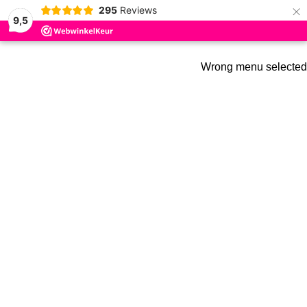
×
295
Reviews
Skip to navigation
9,5
Skip to main content
ADD ANYTHING HERE OR JUST REMOVE IT…
Wrong menu selected