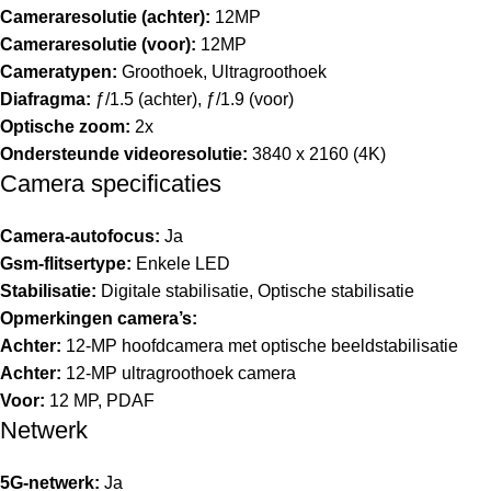
Cameraresolutie (achter):
12MP
Cameraresolutie (voor):
12MP
Cameratypen:
Groothoek, Ultragroothoek
Diafragma:
ƒ/1.5 (achter), ƒ/1.9 (voor)
Optische zoom:
2x
Ondersteunde videoresolutie:
3840 x 2160 (4K)
Camera specificaties
Camera-autofocus:
Ja
Gsm-flitsertype:
Enkele LED
Stabilisatie:
Digitale stabilisatie, Optische stabilisatie
Opmerkingen camera’s:
Achter:
12‑MP hoofdcamera met optische beeld­stabilisatie
Achter:
12‑MP ultragroothoek camera
Voor:
12 MP, PDAF
Netwerk
5G-netwerk:
Ja