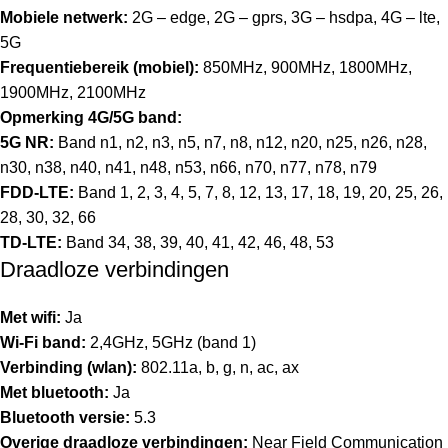
Mobiele netwerk:
2G – edge, 2G – gprs, 3G – hsdpa, 4G – lte,
5G
Frequentiebereik (mobiel):
850MHz, 900MHz, 1800MHz,
1900MHz, 2100MHz
Opmerking 4G/5G band:
5G NR:
Band n1, n2, n3, n5, n7, n8, n12, n20, n25, n26, n28,
n30, n38, n40, n41, n48, n53, n66, n70, n77, n78, n79
FDD-LTE:
Band 1, 2, 3, 4, 5, 7, 8, 12, 13, 17, 18, 19, 20, 25, 26,
28, 30, 32, 66
TD-LTE:
Band 34, 38, 39, 40, 41, 42, 46, 48, 53
Draadloze verbindingen
Met wifi:
Ja
Wi-Fi band:
2,4GHz, 5GHz (band 1)
Verbinding (wlan):
802.11a, b, g, n, ac, ax
Met bluetooth:
Ja
Bluetooth versie:
5.3
Overige draadloze verbindingen:
Near Field Communication