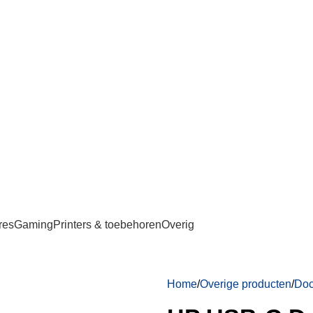
res
Gaming
Printers & toebehoren
Overig
Home
Overige producten
Doc