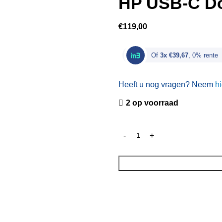
HP USB-C D
€
119,00
Of
3x €39,67
, 0% rente
Heeft u nog vragen? Neem
hi
2 op voorraad