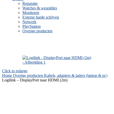
Reparatie
Watches & wearables
Monitoren
Externe harde schijven
Netwerk
PlayStation
Overige producten
Click to enlarge
Home
Overige producten
Kabels, adapters & laders (laptop & pc)
Logilink – DisplayPort naar HDMI (2m)