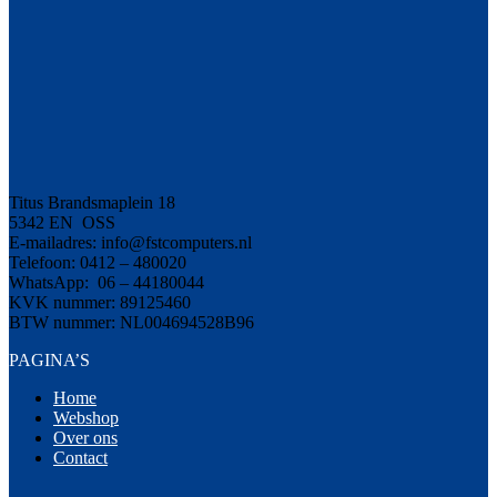
Titus Brandsmaplein 18
5342 EN OSS
E-mailadres: info@fstcomputers.nl
Telefoon: 0412 – 480020
WhatsApp: 06 – 44180044
KVK nummer: 89125460
BTW nummer: NL004694528B96
PAGINA’S
Home
Webshop
Over ons
Contact