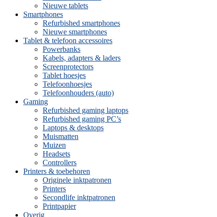
Nieuwe tablets
Smartphones
Refurbished smartphones
Nieuwe smartphones
Tablet & telefoon accessoires
Powerbanks
Kabels, adapters & laders
Screenprotectors
Tablet hoesjes
Telefoonhoesjes
Telefoonhouders (auto)
Gaming
Refurbished gaming laptops
Refurbished gaming PC’s
Laptops & desktops
Muismatten
Muizen
Headsets
Controllers
Printers & toebehoren
Originele inktpatronen
Printers
Secondlife inktpatronen
Printpapier
Overig