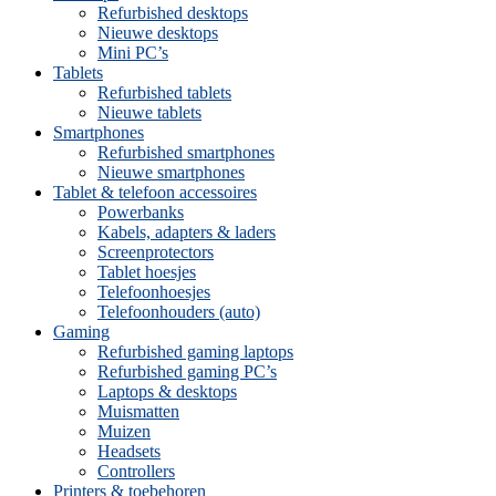
Refurbished desktops
Nieuwe desktops
Mini PC’s
Tablets
Refurbished tablets
Nieuwe tablets
Smartphones
Refurbished smartphones
Nieuwe smartphones
Tablet & telefoon accessoires
Powerbanks
Kabels, adapters & laders
Screenprotectors
Tablet hoesjes
Telefoonhoesjes
Telefoonhouders (auto)
Gaming
Refurbished gaming laptops
Refurbished gaming PC’s
Laptops & desktops
Muismatten
Muizen
Headsets
Controllers
Printers & toebehoren