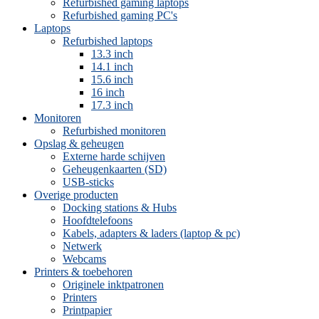
Refurbished gaming laptops
Refurbished gaming PC's
Laptops
Refurbished laptops
13.3 inch
14.1 inch
15.6 inch
16 inch
17.3 inch
Monitoren
Refurbished monitoren
Opslag & geheugen
Externe harde schijven
Geheugenkaarten (SD)
USB-sticks
Overige producten
Docking stations & Hubs
Hoofdtelefoons
Kabels, adapters & laders (laptop & pc)
Netwerk
Webcams
Printers & toebehoren
Originele inktpatronen
Printers
Printpapier